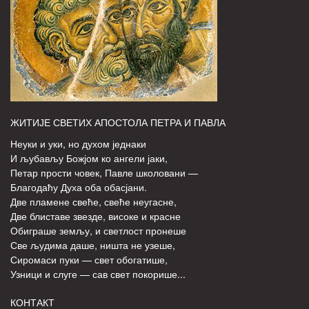
ЖИТИЈЕ СВЕТИХ АПОСТОЛА ПЕТРА И ПАВЛА
Неуки и уки, но духом једнаки
И љубављу Божјом ко ангели јаки,
Петар прости човек, Павле школовани —
Благодаћу Духа оба обасјани.
Две пламене свеће, свеће неугасне,
Две блиставе звезде, високе и красне
Обиграше земљу, и светлост пронеше
Све људима даше, ништа не узеше,
Сиромаси пуки — свет обогатише,
Узници и слуге — сав свет покорише...
КОНТАКТ