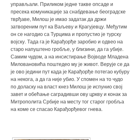
управљали. Приликом једне такве опсаде и
пресека комуникације за снабдевање београдске
тврђаве, Милош је имао задатак да држи
затвореним пут ка Ваљеву и Крагујевцу. Међутим
он се нагодио са Турцима и пропустио је турску
војску. Тада га је Карађорђе заробио и одвео на
старо напуштено гробље, у близини, да га убије.
Самим чудом, а на инсистирање Војводе Младена
Миловановића поштедео му је живот. Верује се да
је ово једини пут када је Карађорђе потегао кубуру
на некога, а да га није убио. У спомен на то чудо
по доласку на власт кнез Милош је испунио свој
завет и обећање саградивши ову цркву и
конак за
Митрополита Србије
на месту тог старог гробља
на коме се спасао Карађорђевог гнева.