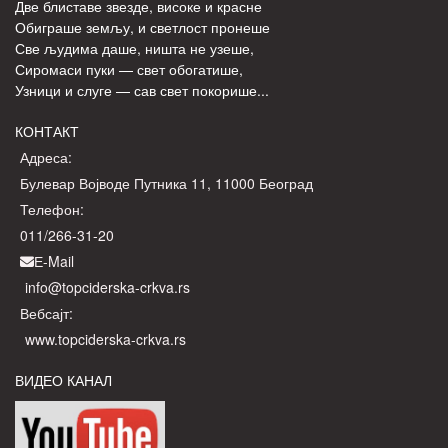
Две блиставе звезде, високе и красне
Обиграше земљу, и светлост пронеше
Све људима даше, ништа не узеше,
Сиромаси пуки — свет обогатише,
Узници и слуге — сав свет покорише...
КОНТАКТ
Адреса:
Булевар Војводе Путника 11, 11000 Београд
Телефон:
011/266-31-20
Е-Mail
info@topciderska-crkva.rs
Вебсајт:
www.topciderska-crkva.rs
ВИДЕО КАНАЛ