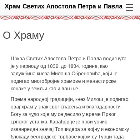
☰
Храм Светих Апостола Петра и Павла
О Храму
Црква Светих Апостола Петра и Павла подигнута
је у периоду од 1832. до 1834. године, као
задужбина кнеза Милоша Обреновића, који је
подигао многобројне храмове и манастирске
конаке у земљи као и ван ње.
Према народној традицији, кнез Милош је подигао
овај храм у знак свог спасења и благодарности
Богу за чудо које му се десило у време Првог
српског устанка. Карађорђе је први уочио
изванредан значај Топчидера за војну и економску
блокаду београдске тврђаве којом су Турци тада