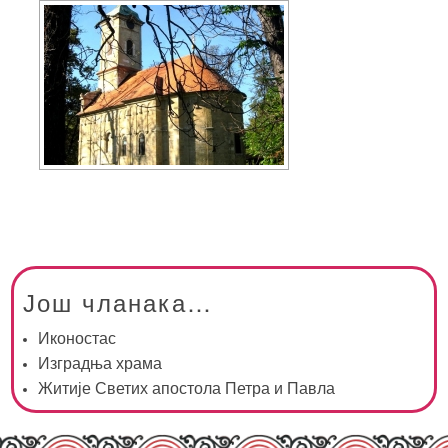
Још чланака…
Иконостас
Изградња храма
Житије Светих апостола Петра и Павла