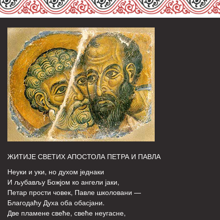
ЖИТИЈЕ СВЕТИХ АПОСТОЛА ПЕТРА И ПАВЛА
Неуки и уки, но духом једнаки
И љубављу Божјом ко ангели јаки,
Петар прости човек, Павле школовани —
Благодаћу Духа оба обасјани.
Две пламене свеће, свеће неугасне,