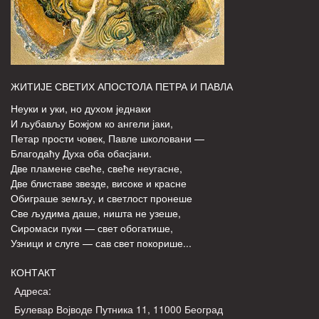
ЖИТИЈЕ СВЕТИХ АПОСТОЛА ПЕТРА И ПАВЛА
Неуки и уки, но духом једнаки
И љубављу Божјом ко ангели јаки,
Петар прости човек, Павле школовани —
Благодаћу Духа оба обасјани.
Две пламене свеће, свеће неугасне,
Две блиставе звезде, високе и красне
Обиграше земљу, и светлост пронеше
Све људима даше, ништа не узеше,
Сиромаси пуки — свет обогатише,
Узници и слуге — сав свет покорише...
КОНТАКТ
Адреса:
Булевар Војводе Путника 11, 11000 Београд