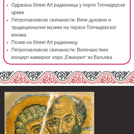
Одржана Street Art радионица у порти Топчидерске
цркве
Петропавловске свечаности: Вече духовне и
традиционалне музике на тераси Топчидерског
конака
Позив на Street Art радионицу
Петропавловске свечаности: Величанствен
концерт камерног хора „Емануил“ из Ваљева