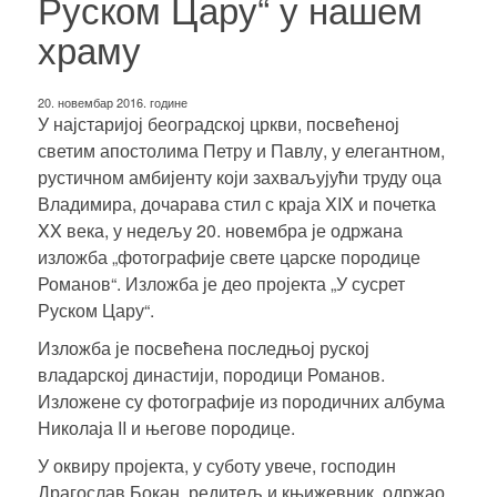
Руском Цару“ у нашем
храму
20. новембар 2016. године
У најстаријој београдској цркви, посвећеној
светим апостолима Петру и Павлу, у елегантном,
рустичном амбијенту који захваљујући труду
оца
Владимира
, дочарава стил с краја XIX и почетка
XX века, у недељу 20. новембра је одржана
изложба „фотографије свете царске породице
Романов“. Изложба је део пројекта „У сусрет
Руском Цару“.
Изложба је посвећена последњој руској
владарској династији, породици Романов.
Изложене су фотографије из породичних албума
Николаја II и његове породице.
У оквиру пројекта, у суботу увече, господин
Драгослав Бокан, редитељ и књижевник, одржао