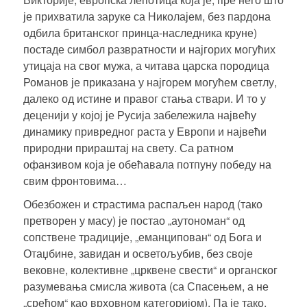
је прихватила заруке са Николајем, без пардона
одбила британског принца-наследника круне)
постаде симбол развратности и најгорих могућих
утицаја на свог мужа, а читава царска породица
Романов је приказана у најгорем могућем светлу,
далеко од истине и правог стања ствари. И то у
деценији у којој је Русија забележила највећу
динамику привредног раста у Европи и највећи
природни прираштај на свету. Са ратном
офанзивом која је обећавала потпуну победу на
свим фронтовима…
Обезбожен и страстима распаљен народ (тако
претворен у масу) је постао „аутономан“ од
сопствене традиције, „еманципован“ од Бога и
Отаџбине, завидан и осветољубив, без своје
вековне, колективне „црквене свести“ и органског
разумевања смисла живота (са Спасењем, а не
„срећом“ као врховном категоријом). Па је тако,