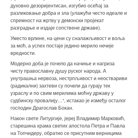
духовно дезоријентисан, изгубио осећај за
разликовање добра и зла (улажући често идеале и
спремност на жртву у демонски пројекат
разградње и издаје сопствене државе).
Уместо врлине, на цени су сналажљивост и воља
за моћ, а успех постаје једино мерило нечије
вредности.
Модерно доба је почело да начиње и нагриза
чисту православну душу руског народа. А
унутрашња нервоза, нестрпљивост и неоствариви
(радикални) захтеви су почели да гурају тек
узраслу и по свим мерилима моћну државу у
судбинску провалију…“, истакао је између осталог
господин Драгослав Бокан.
Након свете Литургије,
јереј Владимир Марковић
,
старешина храма светих апостола Петра и Павла
на Топчидеру, обратио се присутним верницима