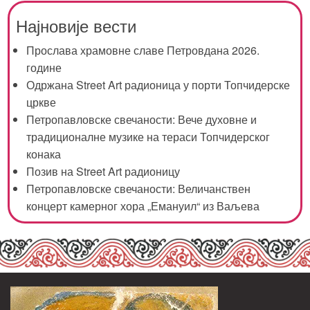
Најновије вести
Прослава храмовне славе Петровдана 2026.
године
Одржана Street Art радионица у порти Топчидерске
цркве
Петропавловске свечаности: Вече духовне и
традиционалне музике на тераси Топчидерског
конака
Позив на Street Art радионицу
Петропавловске свечаности: Величанствен
концерт камерног хора „Емануил“ из Ваљева