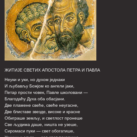
ЖИТИЈЕ СВЕТИХ АПОСТОЛА ПЕТРА И ПАВЛА
Неуки и уки, но духом једнаки
И љубављу Божјом ко ангели јаки,
Петар прости човек, Павле школовани —
Благодаћу Духа оба обасјани.
Две пламене свеће, свеће неугасне,
Две блиставе звезде, високе и красне
Обиграше земљу, и светлост пронеше
Све људима даше, ништа не узеше,
Сиромаси пуки — свет обогатише,
Узници и слуге — сав свет покорише...