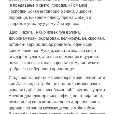
је предавање о светој породици Романов.
Господин Бокан је говорио о значају царске
породице, њиховом односу према Србији и
зверском убиству у дому Ипатијевих.
„Цар Николај је био човек пун врлина:
добронамеран, образован, великодушан, скроман,
истински верник, добар родитељ, одани син,
срцем посвећен Русији, свестан значаја своје
владарске улоге, али га је преклопио и „удавио“
океански велики талас најцрње (комунистичке и
грађанско-либералне) пропаганде.
У тој пропагандистички-злобној оптици, племенити
син Александра Трећег је постао (наизменично)
„крвави цар“ и „неспособњаковић“, његова супруга
Александра (доктор философије, вешт пијаниста,
познавалац светске књижевности, православна
царица, негована мезимица своје моћне баке
Викторије, европска лепотица која је, пре него што