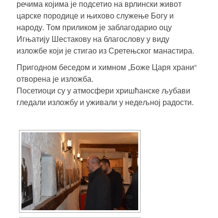
речима којима је подсетио на врлински живот
царске породице и њихово служење Богу и
народу. Том приликом је заблагодарио оцу
Игњатију Шестакову на благослову у виду
изложбе који је стигао из Сретењског манастира.
Пригодном беседом и химном „Боже Царя храни“
отворена је изложба.
Посетиоци су у атмосфери хришћанске љубави
гледали изложбу и уживали у недељној радости.