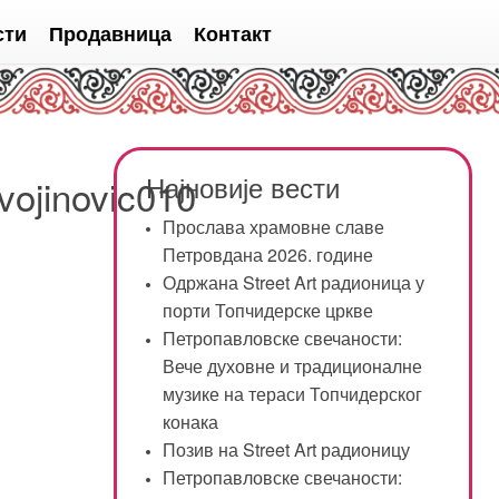
сти
Продавница
Контакт
Најновије вести
vojinovic010
Прослава храмовне славе
Петровдана 2026. године
Одржана Street Art радионица у
порти Топчидерске цркве
Петропавловске свечаности:
Вече духовне и традиционалне
музике на тераси Топчидерског
конака
Позив на Street Art радионицу
Петропавловске свечаности: