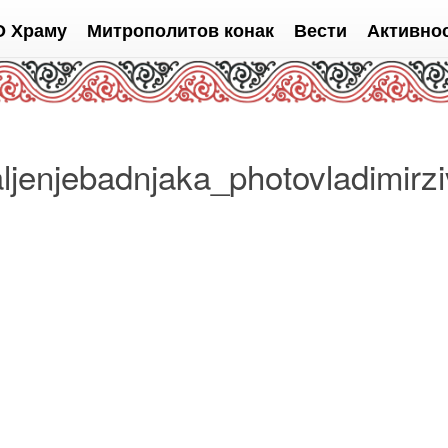
О Храму
Митрополитов конак
Вести
Активно
enjebadnjaka_photovladimirzi