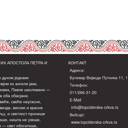
ИХ АПОСТОЛА ПЕТРА И
КОНТАКТ
Адреса:
о духом једнаки
Булевар Војводе Путника 11, 
јом ко ангели јаки,
Телефон:
човек, Павле школовани —
011/266-31-20
а оба обасјани.
Е-Mail
веће, свеће неугасне,
info@topciderska-crkva.rs
везде, високе и красне
љу, и светлост пронеше
Вебсајт:
аше, ништа не узеше,
www.topciderska-crkva.rs
 — свет обогатише,