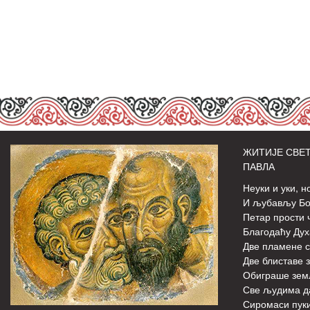
ЖИТИЈЕ СВЕТ
ПАВЛА
Неуки и уки, н
И љубављу Бож
Петар прости 
Благодаћу Дух
Две пламене с
Две блиставе з
Обиграше зем
Све људима д
Сиромаси пуки