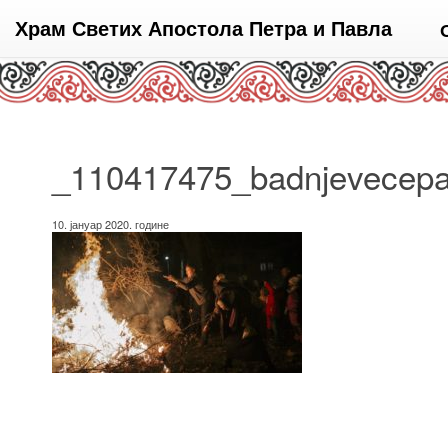
Храм Светих Апостола Петра и Павла
_110417475_badnjevecepalj
10. јануар 2020. године