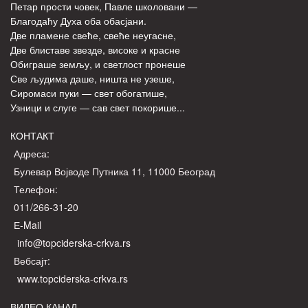
Петар прости човек, Павле школовани —
Благодаћу Духа оба обасјани.
Две пламене свеће, свеће неугасне,
Две блиставе звезде, високе и красне
Обиграше земљу, и светлост пронеше
Све људима даше, ништа не узеше,
Сиромаси пуки — свет обогатише,
Узници и слуге — сав свет покорише...
КОНТАКТ
Адреса:
Булевар Војводе Путника 11, 11000 Београд
Телефон:
011/266-31-20
Е-Mail
info@topciderska-crkva.rs
Вебсајт:
www.topciderska-crkva.rs
ВИДЕО КАНАЛ