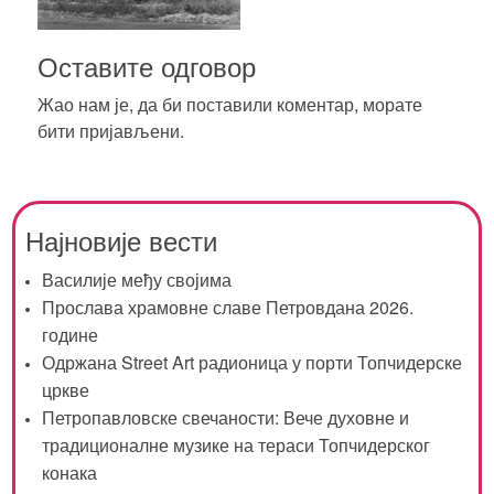
Оставите одговор
Жао нам је, да би поставили коментар, морате
бити пријављени
.
Најновије вести
Василије међу својима
Прослава храмовне славе Петровдана 2026.
године
Одржана Street Art радионица у порти Топчидерске
цркве
Петропавловске свечаности: Вече духовне и
традиционалне музике на тераси Топчидерског
конака