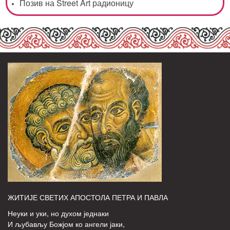
Позив на Street Art радионицу
ЖИТИЈЕ СВЕТИХ АПОСТОЛА ПЕТРА И ПАВЛА
Неуки и уки, но духом једнаки
И љубављу Божјом ко ангели јаки,