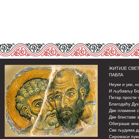
ЖИТИЈЕ СВЕТ
ПАВЛА
Неуки и уки, н
И љубављу Бож
Петар прости 
Благодаћу Дух
Две пламене с
Две блиставе з
Обиграше зем
Све људима д
Сиромаси пуки