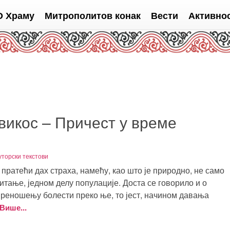
О Храму
Митрополитов конак
Вести
Активно
викос – Причест у време
уторски текстови
пратећи дах страха, намећу, као што је природно, не само
итање, једном делу популације. Доста се говорило и о
преношењу болести преко ње, то јест, начином давања
Више...