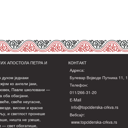
ИХ АПОСТОЛА ПЕТРА И
КОНТАКТ
Адреса:
о духом једнаки
Булевар Војводе Путника 11, 
јом ко ангели јаки,
Телефон:
човек, Павле школовани —
011/266-31-20
а оба обасјани.
Е-Mail
веће, свеће неугасне,
info@topciderska-crkva.rs
везде, високе и красне
љу, и светлост пронеше
Вебсајт:
аше, ништа не узеше,
www.topciderska-crkva.rs
 — свет обогатише,