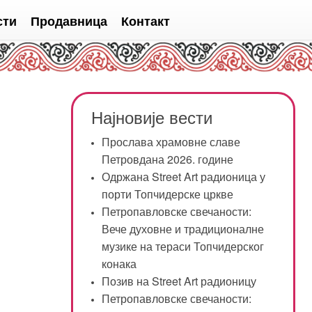
сти
Продавница
Контакт
Најновије вести
Прослава храмовне славе
Петровдана 2026. године
Одржана Street Art радионица у
порти Топчидерске цркве
Петропавловске свечаности:
Вече духовне и традиционалне
музике на тераси Топчидерског
конака
Позив на Street Art радионицу
Петропавловске свечаности: