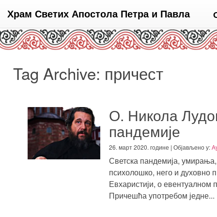
Храм Светих Апостола Петра и Павла
Tag Archive: причест
О. Никола Лудо
пандемије
26. март 2020. године | Објављено у:
А
Светска пандемија, умирања, 
психолошко, него и духовно п
Евхаристији, о евентуалном 
Причешћа употребом једне...