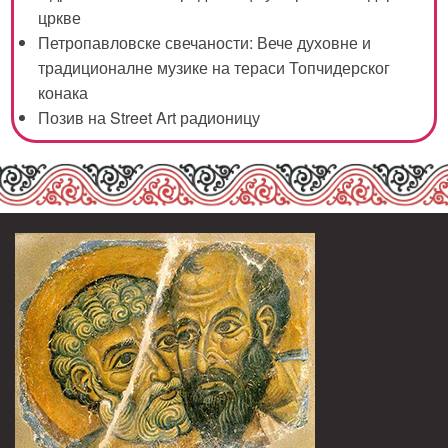
цркве
Петропавловске свечаности: Вече духовне и
традиционалне музике на тераси Топчидерског
конака
Позив на Street Art радионицу