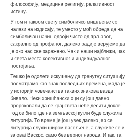
философију, медицина религију, релативност
истину.
У том и таквом свету симболичко мишљење се
налази на издисају, те уместо у моћ обреда да на
симболичан начин одвоји чисто од прљавог,
сакрално од профаног, далеко радије верујемо да
је око нас све заражено. Чак и наши најближи, чак
и света места колективног и индивидуалног
постојања.
Тешко је одолети искушењу да тренутну ситуацију
посматрамо као знак последњих времена, мада је
у историји човечанства таквих знакова вазда
бивало. Неки хришћански оци су још давно
пророковали да се крај света неће десити докле
год се било где на земљаској кугли буде служила
литургија. То време је још увек далеко јер се
литургија служи широм васељене, а служиће се и
за овај Васкрс, само без верног народа. Ипак, та