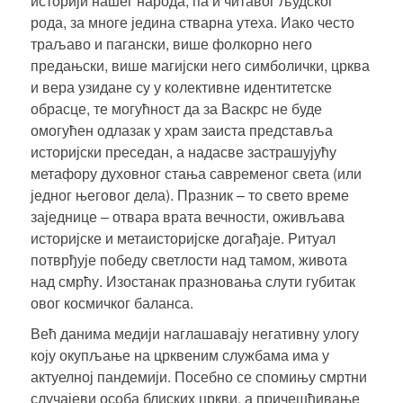
историји нашег народа, па и читавог људског
рода, за многе једина стварна утеха. Иако често
траљаво и пагански, више фолкорно него
предањски, више магијски него симболички, црква
и вера узидане су у колективне идентитетске
обрасце, те могућност да за Васкрс не буде
омогућен одлазак у храм заиста представља
историјски преседан, а надасве застрашујућу
метафору духовног стања савременог света (или
једног његовог дела). Празник – то свето време
заједнице – отвара врата вечности, оживљава
историјске и метаисторијске догађаје. Ритуал
потврђује победу светлости над тамом, живота
над смрћу. Изостанак празновања слути губитак
овог космичког баланса.
Већ данима медији наглашавају негативну улогу
коју окупљање на црквеним службама има у
актуелној пандемији. Посебно се спомињу смртни
случајеви особа блиских цркви, а причешћивање