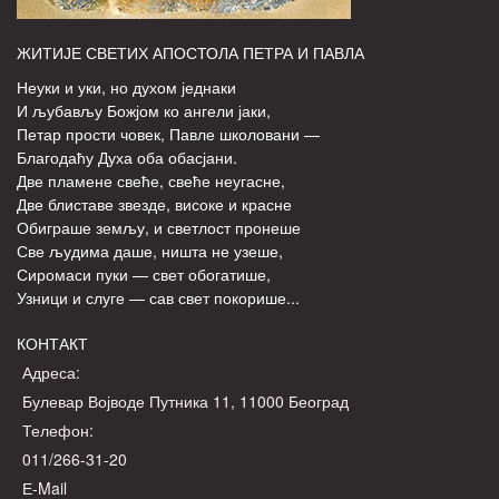
ЖИТИЈЕ СВЕТИХ АПОСТОЛА ПЕТРА И ПАВЛА
Неуки и уки, но духом једнаки
И љубављу Божјом ко ангели јаки,
Петар прости човек, Павле школовани —
Благодаћу Духа оба обасјани.
Две пламене свеће, свеће неугасне,
Две блиставе звезде, високе и красне
Обиграше земљу, и светлост пронеше
Све људима даше, ништа не узеше,
Сиромаси пуки — свет обогатише,
Узници и слуге — сав свет покорише...
КОНТАКТ
Адреса:
Булевар Војводе Путника 11, 11000 Београд
Телефон:
011/266-31-20
Е-Mail