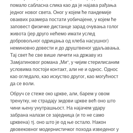
помало сабласна слика као да је најава рађања
једног новог света. Оног у којем ће пандемије
оваквих размера постати уобичајене, у којем ће
заповест физичке дистанце зарад очувања голог
живота (јер друго нећемо имати услед
добровољног одрицања од хлеба насушног)
неминовно довести и до друштвеног удаљавања.
Тај свет ће све више личити на државу из
Замјатиновог романа „Ми“, у чијим стерилисаним
условима постоји контакт, али не и однос. Однос
као огледало, као искуство другог, као могућност
да се воли.
Обруч се стеже око цркве, али, барем у овом
тренутку, не страдају зидови цркве већ оно што
чини њену унутрашњост. На најачем удару
забрана налази се заједница (и то не само
црквена) тј. оно што је од ње остало. Након
двовековног модернистичког похода изведеног у