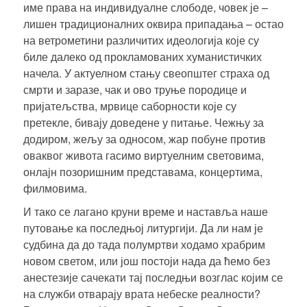
име права на индивидуалне слободе, човек је –
лишен традиционалних оквира припадања – остао
на ветрометини различитих идеологија које су
биле далеко од прокламованих хуманистичких
начела. У актуелном стању свеопштег страха од
смрти и заразе, чак и ово труње породице и
пријатељства, мрвице саборности које су
претекле, бивају доведене у питање. Чежњу за
додиром, жељу за односом, жар побуне против
оваквог живота гасимо виртуелним световима,
онлајн позоришним представама, концертима,
филмовима.
И тако се лагано круни време и наставља наше
путовање ка последњој литургији. Да ли нам је
судбина да до тада полумртви ходамо храбрим
новом светом, или још постоји нада да ћемо без
анестезије сачекати тај последњи возглас којим се
на служби отварају врата небеске реалности?