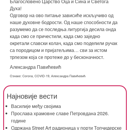
Благословено Царство Оца и Сина и Светога
Духа!
Одговор на ово питање зависиће искључиво од
наше духовне бодрости. Од наше способности да
разумемо да се последња литургија десила онда
када смо се причестили, када смо заједно
окретали славски колач, када смо поделили ручак
са породицом и пријатељима… сви за истом
трпезом која се протеже до у бесконачност.
Александра Павићевић
Ознаке:
Corona
,
COVID-19
,
Александра Павићевић
Најновије вести
Василије међу својима
Прослава храмовне славе Петровдана 2026.
године
Одржана Street Art радионица у порти Топчидерске