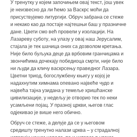
У тренутку у којем започињем овај текст, још увек
је неизвесно да ли ћемо за Васкрс моћи да
присуствујемо литургији. Обруч забрана се стеже
и некако као да постаје најтешњи баш у празничне
дане. Цвети смо већ провели у изолацији. На
Лазареву суботу, на улазу у овај наш Јерусалим,
стајала је тек шачица оних са дозволом кретања.
Није било буљука деце да врбовим гранчицама и
звончићима дочекају победиоца смрти, није било
ни људи да кличу васкрсењу праведног Лазара.
Цветни триод, богослужбену књигу у којој је
надахнутим химнама опевано највеће чудо и
највећа тајна узидана у темеље хришћанске
цивилизације, у недељу је отворио тек по неки
усамљени појац. У празној цркви, његов глас
одјекивао је више него обично.
Обруч се стеже, а делује да се у његовом
средишту тренутно налази црква – у страдалној