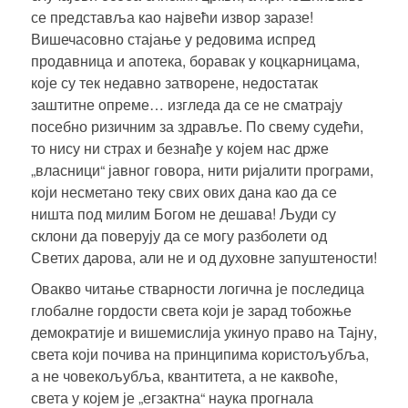
се представља као највећи извор заразе!
Вишечасовно стајање у редовима испред
продавница и апотека, боравак у коцкарницама,
које су тек недавно затворене, недостатак
заштитне опреме… изгледа да се не сматрају
посебно ризичним за здравље. По свему судећи,
то нису ни страх и безнађе у којем нас држе
„власници“ јавног говора, нити ријалити програми,
који несметано теку свих ових дана као да се
ништа под милим Богом не дешава! Људи су
склони да поверују да се могу разболети од
Светих дарова, али не и од духовне запуштености!
Овакво читање стварности логична је последица
глобалне гордости света који је зарад тобожње
демократије и вишемислија укинуо право на Тајну,
света који почива на принципима користољубља,
а не човекољубља, квантитета, а не каквоће,
света у којем је „егзактна“ наука прогнала