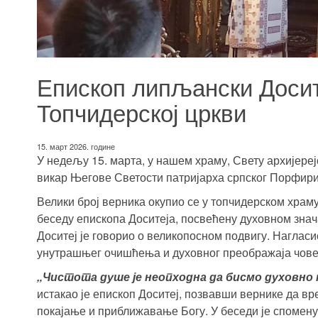
Епископ липљански Досите
Топчидерској цркви
15. март 2026. године
У недељу 15. марта, у нашем храму, Свету архијереј
викар Његове Светости патријарха српског Порфири
Велики број верника окупио се у
топчидерском храм
беседу епископа Доситеја, посвећену духовном знача
Доситеј је говорио о великопосном подвигу. Нагласио
унутрашњег очишћења и духовног преображаја чове
„Чистота душе је неопходна да бисмо духовно 
истакао је епископ Доситеј, позвавши вернике да в
покајање и приближавање Богу. У беседи је споменуо