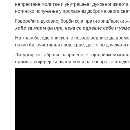
непрестане молитве и унутрашњег духовног живота 
истинско испуњење у пролазним добрима овога света
Говорећи о духовној борби која прати хришћански жи
хоће за мном да иде, нека се одрекне себе и узме
На крају беседе епископ је позвао вернике да време
начин би, очистивши своје срце, достојно дочекали 
Литургијско сабрање завршено је заједничком молит
прими архијерејски благослов и разговара са владик