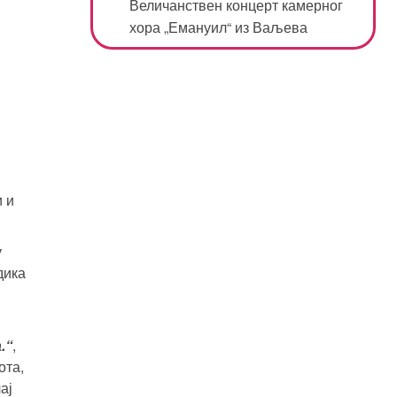
Величанствен концерт камерног
хора „Емануил“ из Ваљева
и и
у
дика
.“
,
ота,
ај