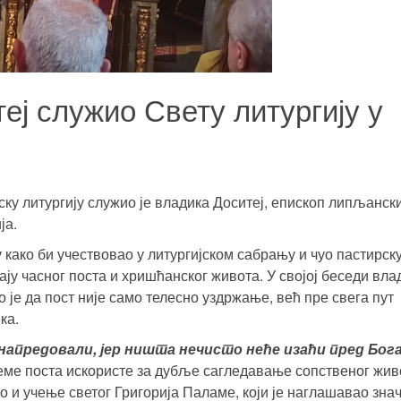
ј служио Свету литургију у
ску литургију служио је владика Доситеј, епископ липљанск
ја.
у
како би учествовао у литургијском сабрању и чуо пастирск
ју часног поста и хришћанског живота. У својој беседи вла
 је да пост није само телесно уздржање, већ пре свега пут
ка.
напредовали, јер ништа нечисто неће изаћи пред Бога
реме поста искористе за дубље сагледавање сопственог жив
 и учење светог Григорија Паламе, који је наглашавао знач