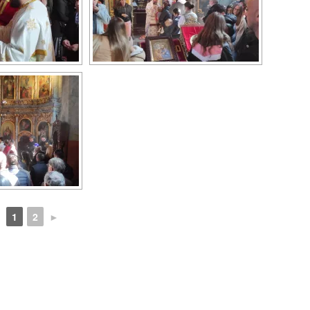
1
2
►