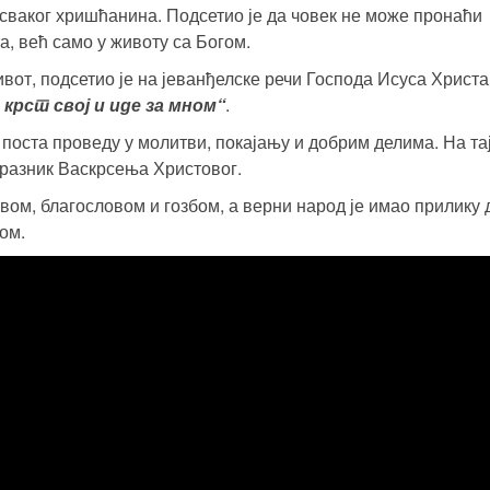
сваког хришћанина. Подсетио је да човек не може пронаћи
, већ само у животу са Богом.
вот, подсетио је на јеванђелске речи Господа Исуса Христа
 крст свој и иде за мном“
.
 поста проведу у молитви, покајању и добрим делима. На та
празник Васкрсења Христовог.
вом, благословом и гозбом, а верни народ је имао прилику 
ом.