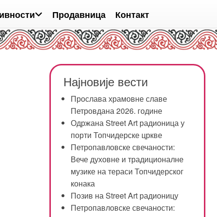
ивности
Продавница
Контакт
Најновије вести
Прослава храмовне славе
Петровдана 2026. године
Одржана Street Art радионица у
порти Топчидерске цркве
Петропавловске свечаности:
Вече духовне и традиционалне
музике на тераси Топчидерског
конака
Позив на Street Art радионицу
Петропавловске свечаности: