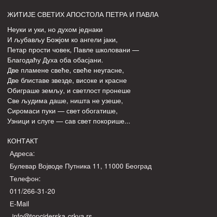
ЖИТИЈЕ СВЕТИХ АПОСТОЛА ПЕТРА И ПАВЛА
Неуки и уки, но духом једнаки
И љубављу Божјом ко ангели јаки,
Петар прости човек, Павле школовани —
Благодаћу Духа оба обасјани.
Две пламене свеће, свеће неугасне,
Две блиставе звезде, високе и красне
Обиграше земљу, и светлост пронеше
Све људима даше, ништа не узеше,
Сиромаси пуки — свет обогатише,
Узници и слуге — сав свет покорише...
КОНТАКТ
Адреса:
Булевар Војводе Путника 11, 11000 Београд
Телефон:
011/266-31-20
Е-Mail
info@topciderska-crkva.rs