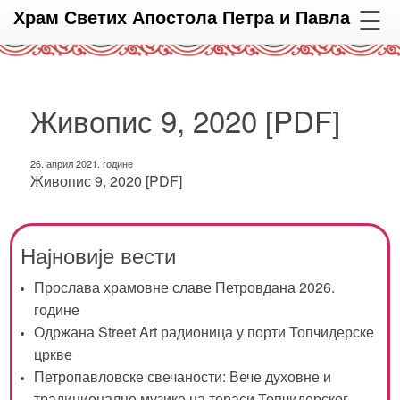
☰
Храм Светих Апостола Петра и Павла
Живопис 9, 2020 [PDF]
26. април 2021. године
Живопис 9, 2020 [PDF]
Најновије вести
Прослава храмовне славе Петровдана 2026.
године
Одржана Street Art радионица у порти Топчидерске
цркве
Петропавловске свечаности: Вече духовне и
традиционалне музике на тераси Топчидерског