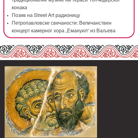
конака
Позив на Street Art радионицу
Петропавловске свечаности: Величанствен
концерт камерног хора „Емануил“ из Ваљева