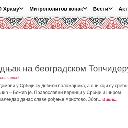
О Храму
Митрополитов конак
Вести
Акт
бадњак на београдском Топчидер
стале вести
домови у Србији су добили положајника, а они који су срећн
овчић – Божић је. Православни верници у Србији и широм
и календар данас славе рођење Христово. Због...
Више...