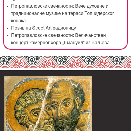
Петропавловске свечаности: Вече духовне и
традиционалне музике на тераси Топчидерског
конака
Позив на Street Art радионицу
Петропавловске свечаности: Величанствен
концерт камерног хора „Емануил“ из Ваљева