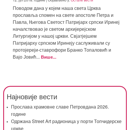
Поводом дана у којем наша света Црква
прославља спомен на свете апостоле Петра и
Павла, Његова Светост Патријарх српски Иринеј
началствовао је светом архијерејском
Литургијом у нашој цркви. Свјатјејшем
Патријарху српском Иринеју саслуживали су
протојереји-ставрофори Бранко Топаловић и
Вајо Јовић...
Више...
Најновије вести
Прослава храмовне славе Петровдана 2026.
године
Одржана Street Art радионица у порти Топчидерске
цркве