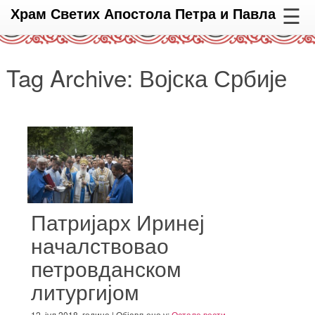
☰
Храм Светих Апостола Петра и Павла
Tag Archive: Војска Србије
Патријарх Иринеј
началствовао
петровданском
литургијом
12. јул 2018. године | Објављено у:
Остале вести