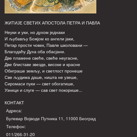
ЖИТИЈЕ СВЕТИХ АПОСТОЛА ПЕТРА И ПАВЛА
Неуки и уки, но духом једнаки
И љубављу Божјом ко ангели јаки,
Петар прости човек, Павле школовани —
Благодаћу Духа оба обасјани.
Две пламене свеће, свеће неугасне,
Две блиставе звезде, високе и красне
Обиграше земљу, и светлост пронеше
Све људима даше, ништа не узеше,
Сиромаси пуки — свет обогатише,
Узници и слуге — сав свет покорише...
КОНТАКТ
Адреса:
Булевар Војводе Путника 11, 11000 Београд
Телефон:
011/266-31-20