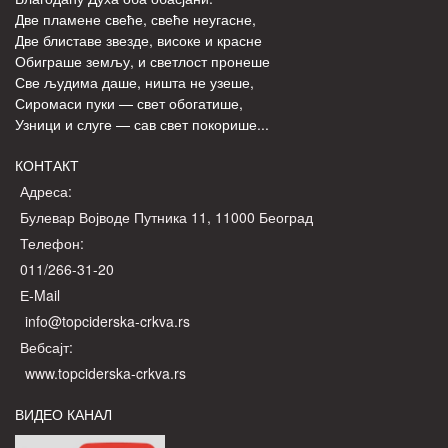
Две пламене свеће, свеће неугасне,
Две блиставе звезде, високе и красне
Обиграше земљу, и светлост пронеше
Све људима даше, ништа не узеше,
Сиромаси пуки — свет обогатише,
Узници и слуге — сав свет покорише...
КОНТАКТ
Адреса:
Булевар Војводе Путника 11, 11000 Београд
Телефон:
011/266-31-20
Е-Mail
info@topciderska-crkva.rs
Вебсајт:
www.topciderska-crkva.rs
ВИДЕО КАНАЛ