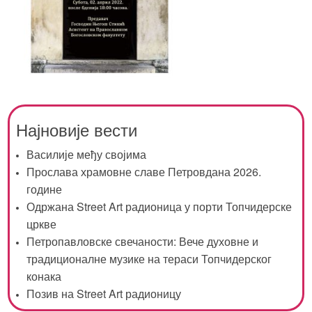
Најновије вести
Василије међу својима
Прослава храмовне славе Петровдана 2026.
године
Одржана Street Art радионица у порти Топчидерске
цркве
Петропавловске свечаности: Вече духовне и
традиционалне музике на тераси Топчидерског
конака
Позив на Street Art радионицу