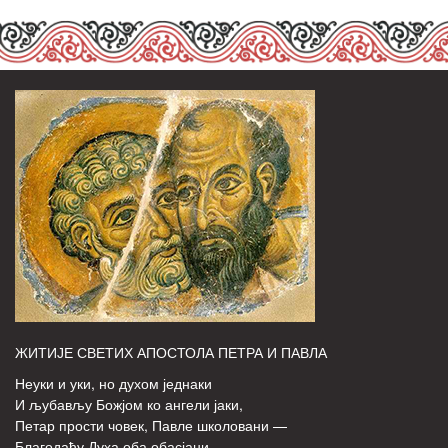
ЖИТИЈЕ СВЕТИХ АПОСТОЛА ПЕТРА И ПАВЛА
Неуки и уки, но духом једнаки
И љубављу Божјом ко ангели јаки,
Петар прости човек, Павле школовани —
Благодаћу Духа оба обасјани.