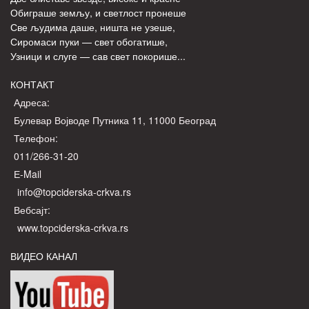
Обиграше земљу, и светлост пронеше
Све људима даше, ништа не узеше,
Сиромаси пуки — свет обогатише,
Узници и слуге — сав свет покорише...
КОНТАКТ
Адреса:
Булевар Војводе Путника 11, 11000 Београд
Телефон:
011/266-31-20
Е-Mail
info@topciderska-crkva.rs
Вебсајт:
www.topciderska-crkva.rs
ВИДЕО КАНАЛ