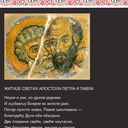
ЖИТИЈЕ СВЕТИХ АПОСТОЛА ПЕТРА И ПАВЛА
Неуки и уки, но духом једнаки
И љубављу Божјом ко ангели јаки,
Петар прости човек, Павле школовани —
Благодаћу Духа оба обасјани.
Две пламене свеће, свеће неугасне,
Две блиставе звезде, високе и красне