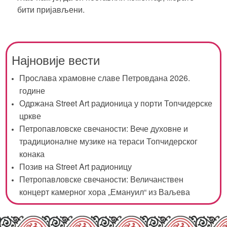
бити пријављени
.
Најновије вести
Прослава храмовне славе Петровдана 2026.
године
Одржана Street Art радионица у порти Топчидерске
цркве
Петропавловске свечаности: Вече духовне и
традиционалне музике на тераси Топчидерског
конака
Позив на Street Art радионицу
Петропавловске свечаности: Величанствен
концерт камерног хора „Емануил“ из Ваљева