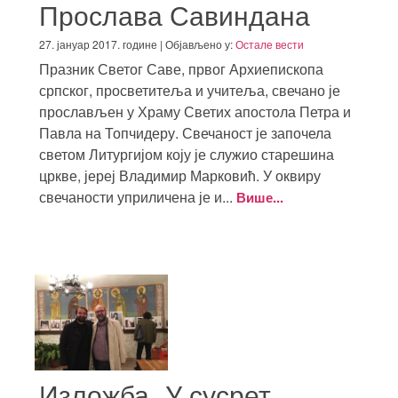
Прослава Савиндана
27. јануар 2017. године | Објављено у:
Остале вести
Празник Светог Саве, првог Архиепископа
српског, просветитеља и учитеља, свечано је
прослављен у Храму Светих апостола Петра и
Павла на Топчидеру. Свечаност је започела
светом Литургијом коју је служио старешина
цркве, јереј Владимир Марковић. У оквиру
свечаности уприличена је и...
Више...
Изложба „У сусрет