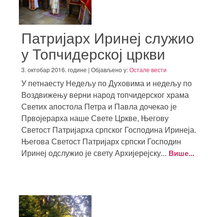
Патријарх Иринеј служио
у Топчидерској цркви
3. октобар 2016. године | Објављено у:
Остале вести
У петнаесту Недељу по Духовима и недељу по
Воздвижењу верни народ топчидерског храма
Светих апостола Петра и Павла дочекао је
Првојерарха наше Свете Цркве, Његову
Светост Патријарха српског Господина Иринеја.
Његова Светост Патријарх српски Господин
Иринеј одслужио је свету Архијерејску...
Више...