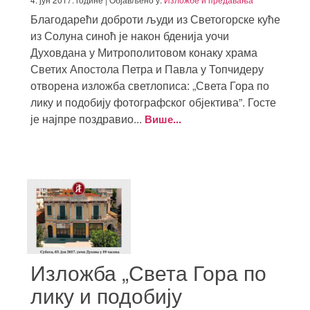
Благодарећи доброти људи из Светогорске куће
из Солуна синоћ је након бденија уочи
Духовдана у Митрополитовом конаку храма
Светих Апостола Петра и Павла у Топчидеру
отворена изложба светлописа: „Света Гора по
лику и подобију фотографског објектива”. Госте
је најпре поздравио...
Више...
Изложба „Света Гора по
лику и подобију