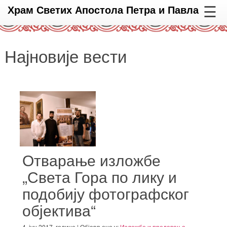
☰
Храм Светих Апостола Петра и Павла
Најновије вести
Отварање изложбе
„Света Гора по лику и
подобију фотографског
објектива“
4. јун 2017. године | Објављено у:
Изложбе и предавања