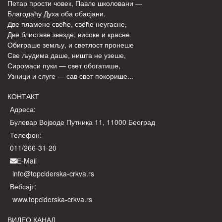
Петар прости човек, Павле школовани —
Благодаћу Духа оба обасјани.
Две пламене свеће, свеће неугасне,
Две блиставе звезде, високе и красне
Обиграше земљу, и светлост пронеше
Све људима даше, ништа не узеше,
Сиромаси пуки — свет обогатише,
Узници и слуге — сав свет покорише...
КОНТАКТ
Адреса:
Булевар Војводе Путника 11, 11000 Београд
Телефон:
011/266-31-20
Е-Mail
info@topciderska-crkva.rs
Вебсајт:
www.topciderska-crkva.rs
ВИДЕО КАНАЛ