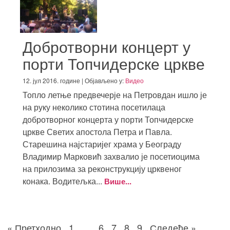
Добротворни концерт у
порти Топчидерске цркве
12. јул 2016. године | Објављено у:
Видео
Топло летње предвечерје на Петровдан ишло је
на руку неколико стотина посетилаца
добротворног концерта у порти Топчидерске
цркве Светих апостола Петра и Павла.
Старешина најстаријег храма у Београду
Владимир Марковић захвалио је посетиоцима
на прилозима за реконструкцију црквеног
конака. Водитељка...
Више...
« Претходно
1
…
6
7
8
9
Следеће »