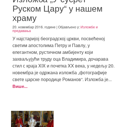
Руском Цару“ у нашем
храму
20. новембар 2016. године | Објављено у:
Изложбе и
предавања
У најстаријој београдској цркви, посвећеној
светим апостолима Петру и Павлу, у
елегантном, рустичном амбијенту који
захваљујући труду оца Владимира, дочарава
стил с краја XIX и почетка XX века, у недељу 20.
новембра је одржана изложба „фотографије
свете царске породице Романов“. Изложба је...
Више...