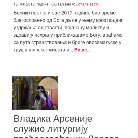
17. мај 2017. године | Објављено у:
Остале вести
Велики пост је и ове 2017. године био време
благословено од Бога да се у њему кроз подвиг
уздржања од страсти, појачану молитву и
здравију исхрану приближавамо Богу; враћамо
са пута странствовања и бриге овоземаљске у
труд врлинског живота и...
Више...
Владика Арсеније
служио литургију