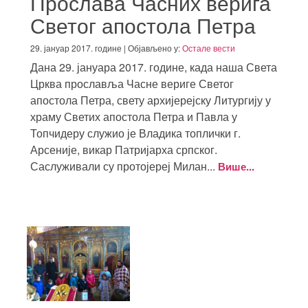
Прослава Часних верига
Светог апостола Петра
29. јануар 2017. године | Објављено у:
Остале вести
Дана 29. јануара 2017. године, када наша Света
Црква прославља Часне вериге Светог
апостола Петра, свету архијерејску Литургију у
храму Светих апостола Петра и Павла у
Топчидеру служио је Владика топлички г.
Арсеније, викар Патријарха српског.
Саслуживали су протојереј Милан...
Више...