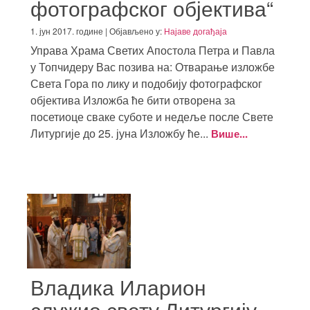
фотографског објектива“
1. јун 2017. године | Објављено у:
Најаве догађаја
Управа Храма Светих Апостола Петра и Павла
у Топчидеру Вас позива на: Отварање изложбе
Света Гора по лику и подобију фотографског
објектива Изложба ће бити отворена за
посетиоце сваке суботе и недеље после Свете
Литургије до 25. јуна Изложбу ће...
Више...
Владика Иларион
служио свету Литургију