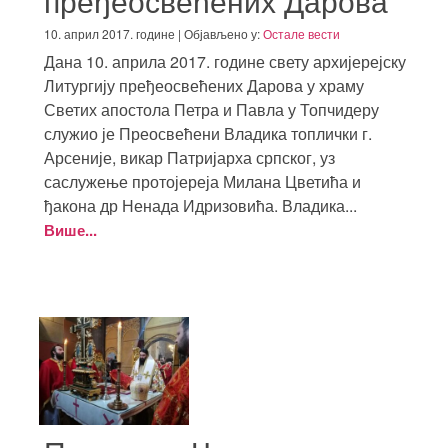
пређеосвећених Дарова
10. април 2017. године | Објављено у:
Остале вести
Дана 10. априла 2017. године свету архијерејску
Литургију пређеосвећених Дарова у храму
Светих апостола Петра и Павла у Топчидеру
служио је Преосвећени Владика топлички г.
Арсеније, викар Патријарха српског, уз
саслужење протојереја Милана Цветића и
ђакона др Ненада Идризовића. Владика...
Више...