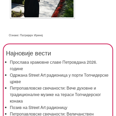
Ознаке:
Патријарх Иринеј
Најновије вести
Прослава храмовне славе Петровдана 2026.
године
Одржана Street Art радионица у порти Топчидерске
цркве
Петропавловске свечаности: Вече духовне и
традиционалне музике на тераси Топчидерског
конака
Позив на Street Art радионицу
Петропавловске свечаности: Величанствен