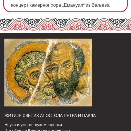
концерт камерног хора „Емануил“ из Ваљева
ЖИТИЈЕ СВЕТИХ АПОСТОЛА ПЕТРА И ПАВЛА
Неуки и уки, но духом једнаки
И љубављу Божјом ко ангели јаки,