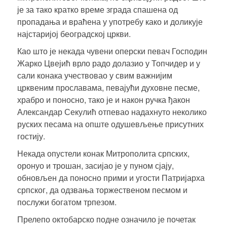
је за тако кратко време зграда спашена од
пропадања и враћена у употребу како и доликује
најстаријој београдској цркви.
Као што је некада чувени оперски певач Господин
Жарко Цвејић врло радо долазио у Топчидер и у
сали конака учествовао у свим важнијим
црквеним прославама, певајући духовне песме,
храбро и поносно, тако је и након ручка ђакон
Александар Секулић отпевао надахнуто неколико
руских песама на опште одушевљење присутних
гостију.
Некада опустели
конак Митрополита српских
,
оронуо и трошан, засијао је у пуном сјају,
обновљен да поносно прими и угости Патријарха
српског, да одзвања торжественом песмом и
послужи богатом трпезом.
Прелепо октобарско подне означило је почетак