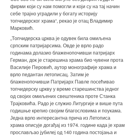
фирми који су нам помогли и који су на тај начин
себе трајно уградили у богату историју
топчидерског храма“, рекао је
отац Владимир
Марковић
.
„Топчидерска црква је одувек била омиљена
српским патријарсима. Овде је врло радо
годинама долазио блаженопочивши патријарх
Герман, док је старешина храма био чувени прота
Василије Перовић, аутор монографије храма и
врло педантан летописац. Затим је
блаженопочивши Патријарх Павле посећивао
топчидерску цркву у време старешинства једног
од својих омиљених свештеника проте Станка
Трајковића. Радо је служио Литургије и више пута
годишње крепио својим благословима и поукама.
Једна врло интересантна прича из
Летописа
храма
описује догађај из 1974. године када је храм
прослављао јубилеј од 140 година постојања и