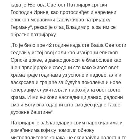
када је Његова Светост Патријарх српски
Господин Иринеј као протосинђел и наречени
епископ моравички саслуживао патријарху
Герману“, рекао је
отац Владимир
, а затим се
обратио патријарху.
„То је било пре 42 године када сте Ваша Светости
седели у истој овој сали као изабрани епископ
Српске цркве, а данас доносите благослове као
њен првојерарх и сведоци сте како живот овог
храма траје годинама уз успоне и падове, али и
васкрсава и трајаће за будућа поколења и нове
генерације служитеља и парохијана овог светог
храма. И ми њихови наследници данас, радосни
смо и Богу благодарни што смо део једне такве
духовне баштине“.
Патријарх је заблагодарио свим парохијанима и
домаћинима који су помогли обнову
митрополитовог конака
, не скривајући радост што