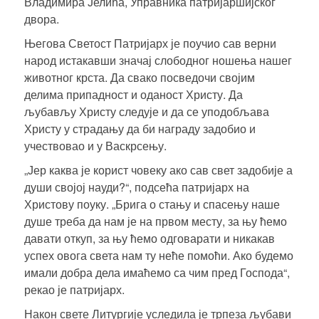
Владимира Јелића, Управника патријаршијског
двора.
Његова Светост Патријарх је поучио сав верни
народ истакавши значај слободног ношења нашег
животног крста. Да свако посведочи својим
делима припадност и оданост Христу. Да
љубављу Христу следује и да се уподобљава
Христу у страдању да би награду задобио и
учествовао и у Васкрсењу.
„Јер каква је корист човеку ако сав свет задобије а
души својој науди?“, подсећа патријарх на
Христову поуку. „Брига о стању и спасењу наше
душе треба да нам је на првом месту, за њу ћемо
давати откуп, за њу ћемо одговарати и никакав
успех овога света нам ту неће помоћи. Ако будемо
имали добра дела имаћемо са чим пред Господа“,
рекао је патријарх.
Након свете Литургије уследила је трпеза љубави