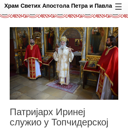
☰
Храм Светих Апостола Петра и Павла
Патријарх Иринеј
служио у Топчидерској