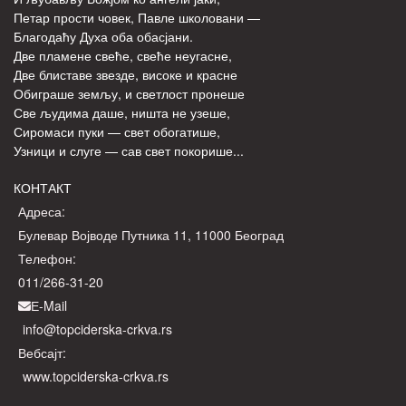
Петар прости човек, Павле школовани —
Благодаћу Духа оба обасјани.
Две пламене свеће, свеће неугасне,
Две блиставе звезде, високе и красне
Обиграше земљу, и светлост пронеше
Све људима даше, ништа не узеше,
Сиромаси пуки — свет обогатише,
Узници и слуге — сав свет покорише...
КОНТАКТ
Адреса:
Булевар Војводе Путника 11, 11000 Београд
Телефон:
011/266-31-20
Е-Mail
info@topciderska-crkva.rs
Вебсајт:
www.topciderska-crkva.rs