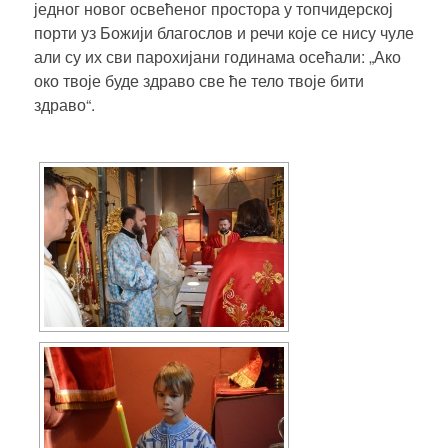
једног новог освећеног простора у топчидерској
порти уз Божији благослов и речи које се нису чуле
али су их сви парохијани годинама осећали: „Ако
око твоје буде здраво све ће тело твоје бити
здраво“.