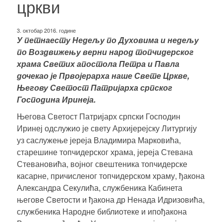
цркви
3. октобар 2016. године
У петнаесту Недељу по Духовима и недељу
по Воздвижењу верни народ топчидерског
храма Светих апостола Петра и Павла
дочекао је Првојерарха наше Свете Цркве,
Његову Светост Патријарха српског
Господина Иринеја.
Његова Светост Патријарх српски Господин
Иринеј одслужио је свету Архијерејску Литургију
уз саслужење
јереја Владимира Марковића
,
старешине топчидерског храма,
јереја Стевана
Стевановића
, војног свештеника топчидерске
касарне, причисленог топчидерском храму, ђакона
Александра Секулића, службеника Кабинета
његове Светости и
ђакона др Ненада Идризовића
,
службеника Народне библиотеке и ипођакона