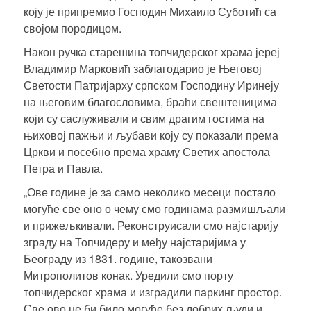
коју је припремио Господин Михаило Суботић са
својом породицом.
Након ручка старешина топчидерског храма
јереј
Владимир Марковић
заблагодарио је Његовој
Светости Патријарху српском Господину Иринеју
на његовим благословима, браћи свештеницима
који су саслуживали и свим драгим гостима на
њиховој пажњи и љубави коју су показали према
Цркви и посебно према храму Светих апостола
Петра и Павла.
„Ове године је за само неколико месеци постало
могуће све оно о чему смо годинама размишљали
и прижељкивали. Реконструисали смо најстарију
зграду на Топчидеру и међу најстаријима у
Београду из 1831. године, такозвани
Митрополитов конак
. Уредили смо порту
топчидерског храма и изградили паркинг простор.
Све ово не би било могуће без добрих људи и