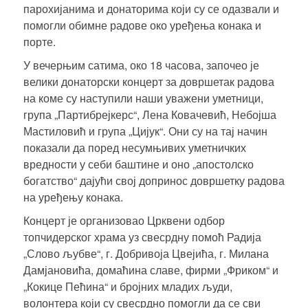
парохијанима и донаторима који су се одазвали и
помогли обимне радове око уређења конака и
порте.
У вечерњим сатима, око 18 часова, започео је
велики
донаторски концерт
за довршетак радова
на коме су наступили наши уважени уметници,
група „Партибрејкерс“, Лена Ковачевић, Небојша
Мастиловић и група „Цијук“. Они су на тај начин
показали да поред несумњивих уметничких
вредности у себи баштине и оно „апостолско
богатство“ дајући свој допринос довршетку радова
на уређењу конака.
Концерт је организовао Црквени одбор
топчидерског храма уз свесрдну помоћ
Радија
„Слово љубве“
, г. Добривоја Цвејића, г. Милана
Дамјановића, домаћина славе, фирми „Фриком“ и
„Кокице Пећина“ и бројних младих људи,
волонтера који су свесрдно помогли да се сви