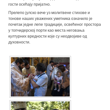
гости осећају пријатно.
Прелепо јулско вече уз молитвене стихове и
тонове наших уважених уметника означило је
почетак једне лепе традиције, освећеног простора
у топчидерској порти као места неговања
културних вредности које су неодвојиве од
духовности.