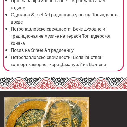
Прослава храмовне славе Петровдана 2026.
године
Одржана Street Art радионица у порти Топчидерске
цркве
Петропавловске свечаности: Вече духовне и
традиционалне музике на тераси Топчидерског
конака
Позив на Street Art радионицу
Петропавловске свечаности: Величанствен
концерт камерног хора „Емануил“ из Ваљева