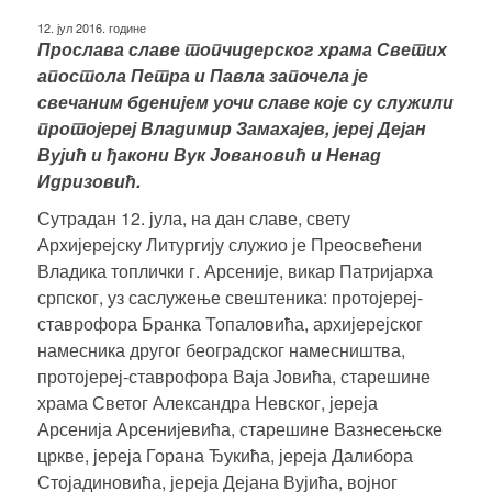
12. јул 2016. године
Прослава славе топчидерског храма Светих
апостола Петра и Павла започела је
свечаним бденијем уочи славе које су служили
протојереј Владимир Замахајев, јереј Дејан
Вујић и ђакони Вук Јовановић и
Ненад
Идризовић
.
Сутрадан 12. јула, на дан славе, свету
Архијерејску Литургију служио је Преосвећени
Владика топлички г. Арсеније, викар Патријарха
српског, уз саслужење свештеника: протојереј-
ставрофора Бранка Топаловића, архијерејског
намесника другог београдског намесништва,
протојереј-ставрофора Ваја Јовића, старешине
храма Светог Александра Невског, јереја
Арсенија Арсенијевића, старешине Вазнесењске
цркве, јереја Горана Ђукића, јереја Далибора
Стојадиновића, јереја Дејана Вујића, војног