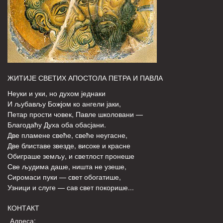
ЖИТИЈЕ СВЕТИХ АПОСТОЛА ПЕТРА И ПАВЛА
Неуки и уки, но духом једнаки
И љубављу Божјом ко ангели јаки,
Петар прости човек, Павле школовани —
Благодаћу Духа оба обасјани.
Две пламене свеће, свеће неугасне,
Две блиставе звезде, високе и красне
Обиграше земљу, и светлост пронеше
Све људима даше, ништа не узеше,
Сиромаси пуки — свет обогатише,
Узници и слуге — сав свет покорише...
КОНТАКТ
Адреса: