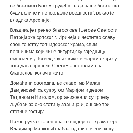
се богатимо Богом трудећи се да наше богатство
буду врлине и непролазне вредности“, рекао је
владика Арсеније.
Владика је пренео благослове Његове Светости
Патријарха српског г. Иринеја и честитао славу
свештенству топчидерског храма, свим
верницима који чине литургијску заједницу
окупљену у Топчидеру и свим свечарима који су
тога дана принели Светим апостолима на
благослов колач и жито.
Домаћини овогодишње славе, мр Милан
Дамјановић са супругом Маријом и децом
Татјаном и Николом, организовали су трпезу
љубави за око стотину званица и још око три
стотине гостију.
Након ручка старешина топчидерског храма
јереј
Владимир Марковић
заблагодарио је епископу