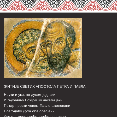
ЖИТИЈЕ СВЕТИХ АПОСТОЛА ПЕТРА И ПАВЛА
Неуки и уки, но духом једнаки
И љубављу Божјом ко ангели јаки,
Петар прости човек, Павле школовани —
Благодаћу Духа оба обасјани.
Две пламене свеће, свеће неугасне,