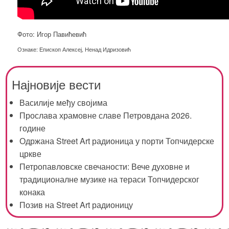
Фото:
Игор Павићевић
Ознаке:
Епископ Алексеј
,
Ненад Идризовић
Најновије вести
Василије међу својима
Прослава храмовне славе Петровдана 2026.
године
Одржана Street Art радионица у порти Топчидерске
цркве
Петропавловске свечаности: Вече духовне и
традиционалне музике на тераси Топчидерског
конака
Позив на Street Art радионицу