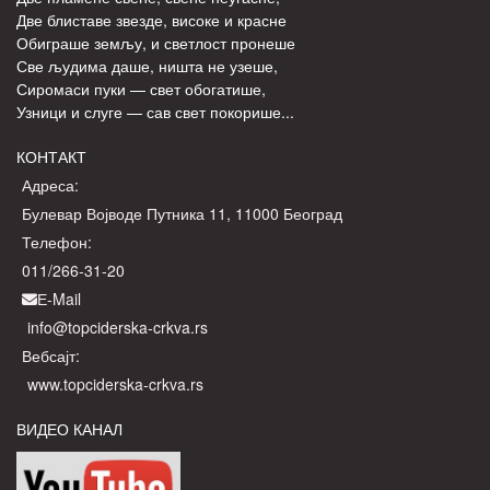
Две блиставе звезде, високе и красне
Обиграше земљу, и светлост пронеше
Све људима даше, ништа не узеше,
Сиромаси пуки — свет обогатише,
Узници и слуге — сав свет покорише...
КОНТАКТ
Адреса:
Булевар Војводе Путника 11, 11000 Београд
Телефон:
011/266-31-20
Е-Mail
info@topciderska-crkva.rs
Вебсајт:
www.topciderska-crkva.rs
ВИДЕО КАНАЛ