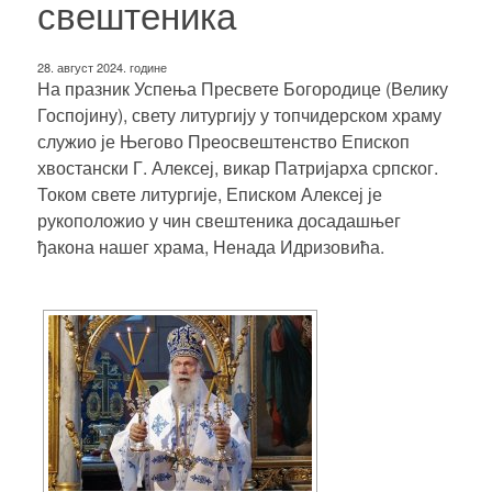
свештеника
28. август 2024. године
На празник Успења Пресвете Богородице (Велику
Госпојину), свету литургију у топчидерском храму
служио је Његово Преосвештенство Епископ
хвостански Г. Алексеј, викар Патријарха српског.
Током свете литургије, Еписком Алексеј је
рукоположио у чин свештеника досадашњег
ђакона нашег храма,
Ненада Идризовића
.