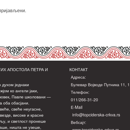
пријављени
.
ИХ АПОСТОЛА ПЕТРА И
КОНТАКТ
Адреса:
о духом једнаки
Булевар Војводе Путника 11, 
јом ко ангели јаки,
Телефон:
човек, Павле школовани —
011/266-31-20
а оба обасјани.
Е-Mail
веће, свеће неугасне,
info@topciderska-crkva.rs
везде, високе и красне
љу, и светлост пронеше
Вебсајт:
аше, ништа не узеше,
www.topciderska-crkva.rs