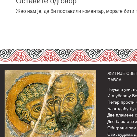
Оставите одговор
Жао нам је, да би поставили коментар, морате
бити 
ЖИТИЈЕ СВЕТ
ПАВЛА
Неуки и уки, н
И љубављу Бож
Петар прости 
Благодаћу Дух
Две пламене с
Две блиставе з
Обиграше зем
Све људима д