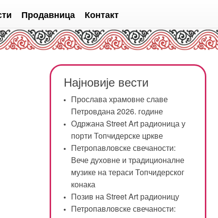
сти
Продавница
Контакт
Најновије вести
Прослава храмовне славе
Петровдана 2026. године
Одржана Street Art радионица у
порти Топчидерске цркве
Петропавловске свечаности:
Вече духовне и традиционалне
музике на тераси Топчидерског
конака
Позив на Street Art радионицу
Петропавловске свечаности: