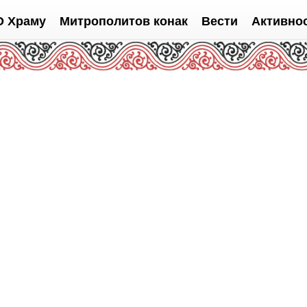
О Храму
Митрополитов конак
Вести
Активно