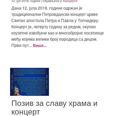
12. јул 2018. године | Објављено у:
Концерти
Дана 12. јула 2018. године одржан је
традиционални Петровдански концерт цркве
Светих апостола Петра и Павла у Топчидеру.
Концерт је, четврту годину за редом, окупио
изузетне извођаче као и многобројне посетиоце
међу којима велики број породица са децом.
Први пут...
Више...
Позив за славу храма и
концерт