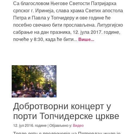
Са благословом Његове Светости Патријарха
српског г. Иринеја, слава храма Светих апостола
Петра и Павла у Топчидеру и ове године ће
посебно свечано бити прослављена. Литургијско
сабрање на дан празника, 12. јула 2017. године,
почеће у 8:30, када ће бити...
Више...
Добротворни концерт у
порти Топчидерске цркве
12. јул 2016. године | Објављено у:
Видео
Топло летње предвечерје на Петровдан ишло је