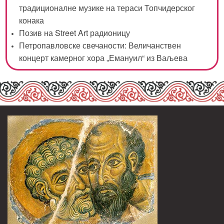
традиционалне музике на тераси Топчидерског
конака
Позив на Street Art радионицу
Петропавловске свечаности: Величанствен
концерт камерног хора „Емануил“ из Ваљева