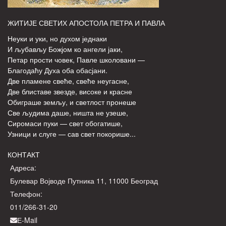
ЖИТИЈЕ СВЕТИХ АПОСТОЛА ПЕТРА И ПАВЛА
Неуки и уки, но духом једнаки
И љубављу Божјом ко ангели јаки,
Петар прости човек, Павле школовани —
Благодаћу Духа оба обасјани.
Две пламене свеће, свеће неугасне,
Две блиставе звезде, високе и красне
Обиграше земљу, и светлост пронеше
Све људима даше, ништа не узеше,
Сиромаси пуки — свет обогатише,
Узници и слуге — сав свет покорише...
КОНТАКТ
Адреса:
Булевар Војводе Путника 11, 11000 Београд
Телефон:
011/266-31-20
Е-Mail