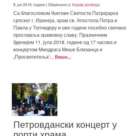
8. јул 2018. године | Објављено у:
Најаве догађаја
Са благословом Његове Светости Патријарха
српског г. Иринеја, храм св. Апостола Петра и
Павла у Топчидеру и ове године посебно свечано
прославља храмовну славу. Празничним
бденијем 11. јула 2018. године од 17 часова и
концертом Миодрага Мише Близанца и
„Просветитеља“...
Више...
Петровдански концерт у
порти храма