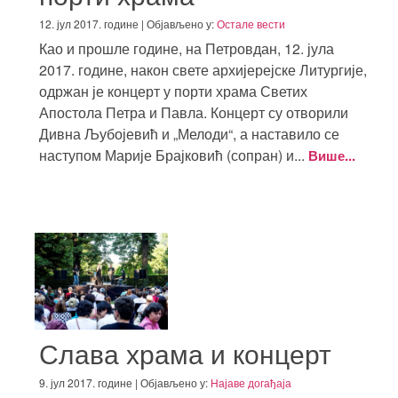
12. јул 2017. године | Објављено у:
Остале вести
Као и прошле године, на Петровдан, 12. јула
2017. године, након свете архијерејске Литургије,
одржан је концерт у порти храма Светих
Апостола Петра и Павла. Концерт су отворили
Дивна Љубојевић и „Мелоди“, а наставило се
наступом Марије Брајковић (сопран) и...
Више...
Слава храма и концерт
9. јул 2017. године | Објављено у:
Најаве догађаја