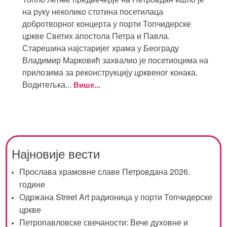
на руку неколико стотина посетилаца
добротворног концерта у порти Топчидерске
цркве Светих апостола Петра и Павла.
Старешина најстаријег храма у Београду
Владимир Марковић захвалио је посетиоцима на
прилозима за реконструкцију црквеног конака.
Водитељка...
Више...
Најновије вести
Прослава храмовне славе Петровдана 2026.
године
Одржана Street Art радионица у порти Топчидерске
цркве
Петропавловске свечаности: Вече духовне и